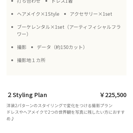
打ち合わせ
ドレス1着
ヘアメイク×1Style
アクセサリー×1set
ブーケレンタル×1set（アーティフィシャルフラ
ワー）
撮影
データ（約150カット）
撮影地１カ所
２Styling Plan
￥225,500
洋装2パターンのスタイリングで変化をつける撮影プラン
ドレスやヘアメイクで2つの世界観を写真に残したい方におすす
め♪