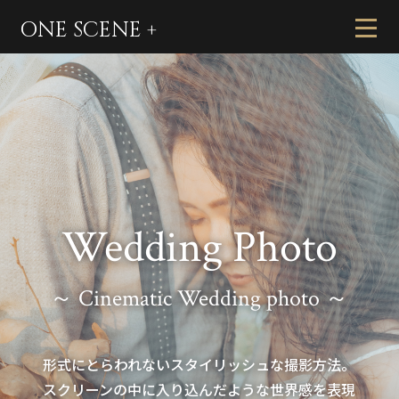
ONE SCENE +
Wedding Photo
～ Cinematic Wedding photo ～
形式にとらわれないスタイリッシュな撮影方法。
スクリーンの中に入り込んだような世界感を表現