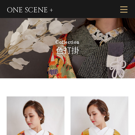
ONE SCENE +
Collection
色打掛